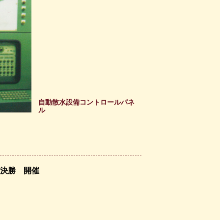
自動散水設備コントロールパネ
ル
決勝 開催