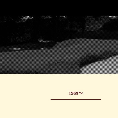
1969〜