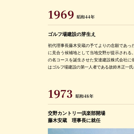
1969
昭和44年
ゴルフ場建設の芽生え
初代理事長藤木安蔵の予てよりの念願であっ
に見合う候補地として当地交野が提示される
の名コースを誕生させた安達建設株式会社に
はゴルフ場建設の第一人者である故鈴木正一氏
1973
昭和48年
交野カントリー倶楽部開場
藤木安蔵 理事長に就任